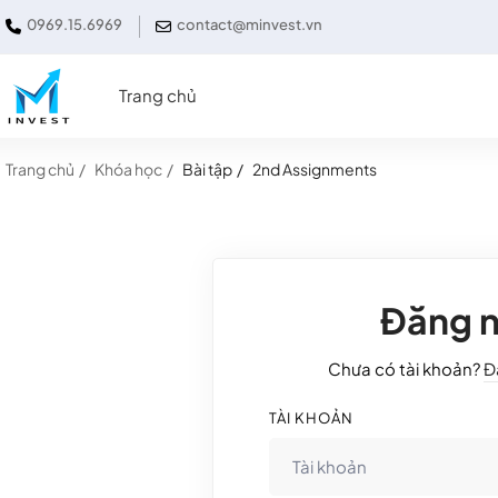
0969.15.6969
contact@minvest.vn
Trang chủ
Trang chủ
Khóa học
Bài tập
2nd Assignments
Đăng 
Chưa có tài khoản?
Đ
TÀI KHOẢN