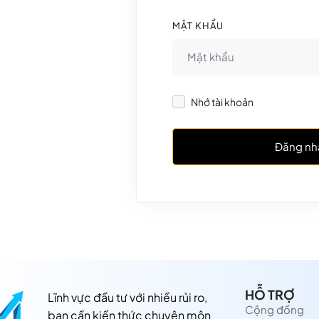
MẬT KHẨU
Nhớ tài khoản
Đăng nh
HỖ TRỢ
Lĩnh vực đầu tư với nhiều rủi ro,
Cộng đồng
bạn cần kiến thức chuyên môn