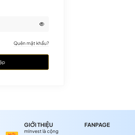
Quên mật khẩu?
ập
GIỚI THIỆU
FANPAGE
mInvest là cộng
MỚI