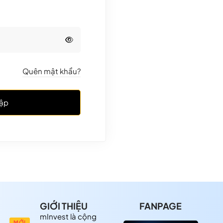
Quên mật khẩu?
ập
GIỚI THIỆU
FANPAGE
mInvest là cộng
MỚI