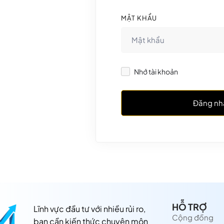
MẬT KHẨU
Nhớ tài khoản
Đăng nh
HỖ TRỢ
Lĩnh vực đầu tư với nhiều rủi ro,
Cộng đồng
bạn cần kiến thức chuyên môn