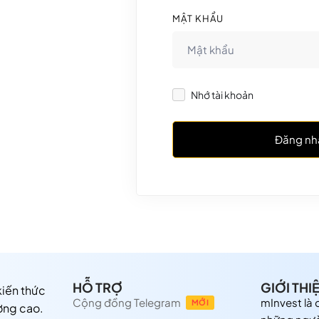
MẬT KHẨU
Nhớ tài khoản
Đăng nh
HỖ TRỢ
GIỚI THI
 kiến thức
Cộng đồng Telegram
mInvest là
MỚI
ợng cao.