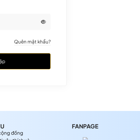
Quên mật khẩu?
ập
ỆU
FANPAGE
 cộng đồng