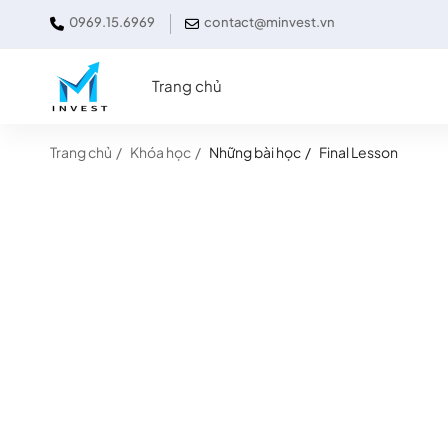
0969.15.6969
contact@minvest.vn
Trang chủ
Trang chủ
Khóa học
Những bài học
Final Lesson