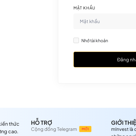
MẬT KHẨU
Nhớ tài khoản
Đăng nh
HỖ TRỢ
GIỚI THI
 kiến thức
Cộng đồng Telegram
mInvest là
MỚI
ợng cao.