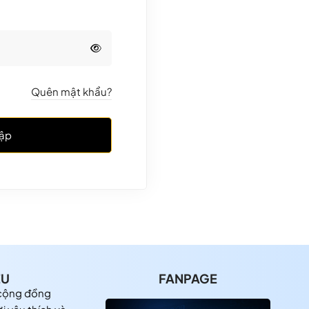
Quên mật khẩu?
ập
ỆU
FANPAGE
 cộng đồng