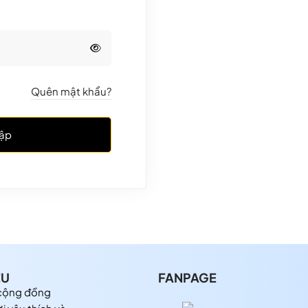
Quên mật khẩu?
ập
ỆU
FANPAGE
 cộng đồng