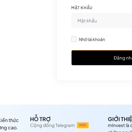
MẬT KHẨU
Nhớ tài khoản
Đăng nh
HỖ TRỢ
GIỚI THI
 kiến thức
Cộng đồng Telegram
mInvest là
MỚI
ợng cao.