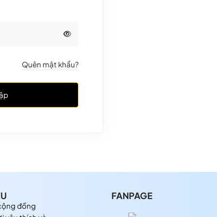
Quên mật khẩu?
ập
ỆU
FANPAGE
 cộng đồng