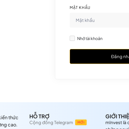
MẬT KHẨU
Nhớ tài khoản
Đăng nh
HỖ TRỢ
GIỚI THI
 kiến thức
Cộng đồng Telegram
mInvest là
MỚI
ợng cao.