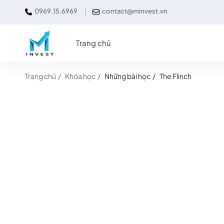
0969.15.6969
contact@minvest.vn
Trang chủ
Trang chủ
Khóa học
Những bài học
The Flinch