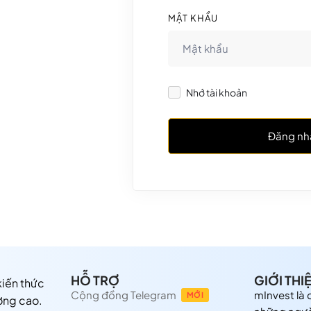
MẬT KHẨU
Nhớ tài khoản
Đăng nh
HỖ TRỢ
GIỚI THI
 kiến thức
Cộng đồng Telegram
mInvest là
MỚI
ợng cao.