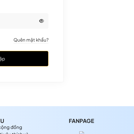
Quên mật khẩu?
ập
ỆU
FANPAGE
 cộng đồng