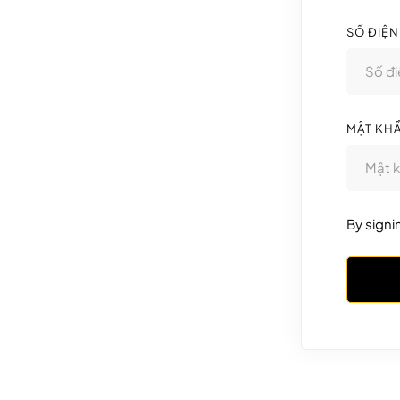
SỐ ĐIỆN
MẬT KH
By signi