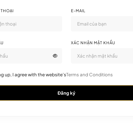
 THOẠI
E-MAIL
ẨU
XÁC NHẬN MẬT KHẨU
ng up, I agree with the website's
Terms and Conditions
Đăng ký