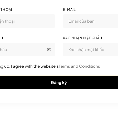
 THOẠI
E-MAIL
ẨU
XÁC NHẬN MẬT KHẨU
ng up, I agree with the website's
Terms and Conditions
Đăng ký