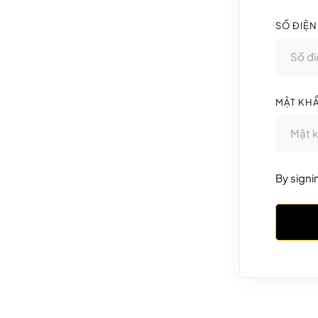
SỐ ĐIỆN
MẬT KH
By signi