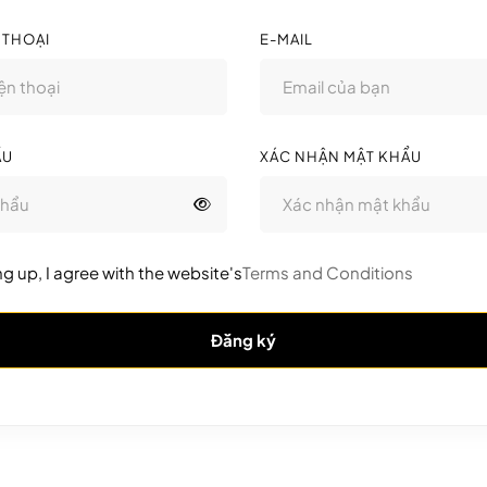
 THOẠI
E-MAIL
ẨU
XÁC NHẬN MẬT KHẨU
ng up, I agree with the website's
Terms and Conditions
Đăng ký