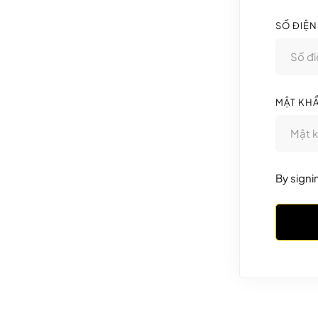
SỐ ĐIỆN
MẬT KH
By signi