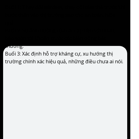
Buổi 1: Thay đổi mindset, thay đổi tâm thế trước khi
bước chân vào thị trường sao cho an toàn, hiệu
quả.
Buổi 2: Sự ảnh hưởng của các cặp tiền với nhau,
bảo toàn tài khoản trước các biến động bất
thường.
Buổi 3: Xác định hỗ trợ kháng cự, xu hướng thị
trường chính xác hiệu quả, những điều chưa ai nói.