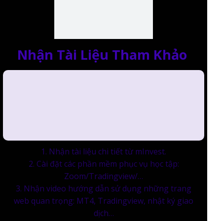
Nhận Tài Liệu Tham Khảo
1. Nhận tài liệu chi tiết từ mInvest.
2. Cài đặt các phần mềm phục vụ học tập:
Zoom/Tradingview/…
3. Nhận video hướng dẫn sử dụng những trang
web quan trọng: MT4, Tradingview, nhật ký giao
dịch…