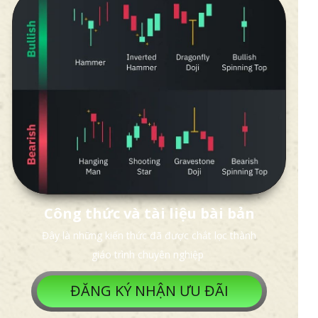
Công t
hức và tài liệu bài bản
Đây là những kiến thức đã được chắt lọc thành
giáo trình chuyên nghiệp
ĐĂNG KÝ NHẬN ƯU ĐÃI