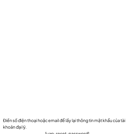
Điền số điện thoại hoặc email để lấy lại thông tin mật khẩu của tài
khoản đại lý.
[uap-reset-password]