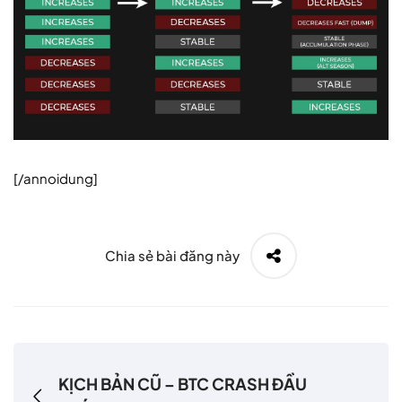
[/annoidung]
Chia sẻ bài đăng này
KỊCH BẢN CŨ – BTC CRASH ĐẦU