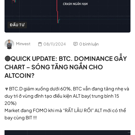
ĐẦU TƯ
Minvest
08/11/2024
0 bình luận
🔴QUICK UPDATE: BTC. DOMINANCE GẪY
CHART – SÓNG TĂNG NGẮN CHO
ALTCOIN?
🔽BTC.D giảm xuống dưới 60%, BTC vẫn đang tăng nhẹ và
duy trì ở vùng đỉnh tạo điều kiện ALT bay( trung bình 15
20%)
Market đang FOMO khi mà “RẤT LÂU RỒI” ALT mới có thể
bay cùng BIT !!!