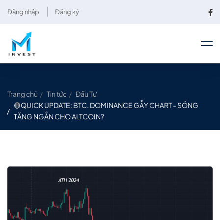
Đăng nhập
Đăng ký
Trang chủ
Tin tức
Đầu Tư
🔴QUICK UPDATE: BTC. DOMINANCE GẪY CHART - SÓNG
TĂNG NGẮN CHO ALTCOIN?