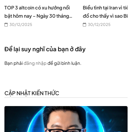
TOP 3 altcoin có xu hướng nổi
Biểu tình tại Iran vì tiề
bật hôm nay – Ngày 30 tháng
đổ cho thấy vì sao Bitc
12
cần thiết, theo CEO B
30/12/2025
30/12/2025
Để lại suy nghĩ của bạn ở đây
Bạn phải
đăng nhập
để gửi bình luận.
CẬP NHẬT KIẾN THỨC