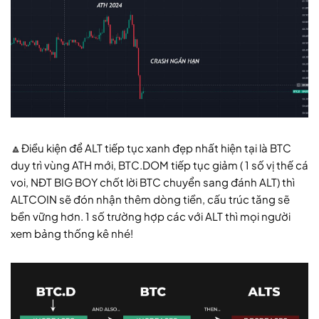
🔼Điều kiện để ALT tiếp tục xanh đẹp nhất hiện tại là BTC
duy trì vùng ATH mới, BTC.DOM tiếp tục giảm ( 1 số vị thế cá
voi, NĐT BIG BOY chốt lời BTC chuyển sang đánh ALT) thì
ALTCOIN sẽ đón nhận thêm dòng tiền, cấu trúc tăng sẽ
bền vững hơn. 1 số trường hợp các với ALT thì mọi người
xem bảng thống kê nhé!