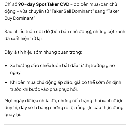
Chỉ số
90-day Spot Taker CVD
– đo bên mua/bán chủ
động – vừa chuyển từ “Taker Sell Dominant” sang “Taker
Buy Dominant”.
Sau nhiều tuần cột đỏ (bên bán chủ động), những cột xanh
đã xuất hiện trở lại.
Đây là tín hiệu sớm nhưng quan trọng:
Xu hướng đảo chiều luôn bắt đầu từ thị trường giao
ngay.
Khi bên mua chủ động áp đảo, giá có thể sớm ổn định
trước khi bước vào pha phục hồi.
Một ngày dữ liệu chưa đủ, nhưng nếu trạng thái xanh được
duy trì, đây sẽ là bằng chứng rõ rệt rằng lực cầu thực đang
quay lại.