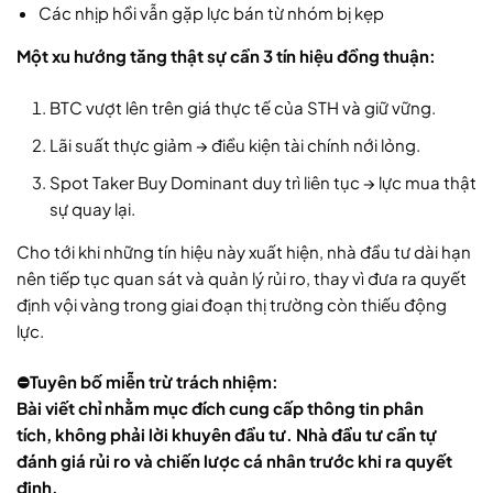
Các nhịp hồi vẫn gặp lực bán từ nhóm bị kẹp
Một xu hướng tăng thật sự cần 3 tín hiệu đồng thuận:
BTC vượt lên trên giá thực tế của STH và giữ vững.
Lãi suất thực giảm → điều kiện tài chính nới lỏng.
Spot Taker Buy Dominant duy trì liên tục → lực mua thật
sự quay lại.
Cho tới khi những tín hiệu này xuất hiện, nhà đầu tư dài hạn
nên tiếp tục quan sát và quản lý rủi ro, thay vì đưa ra quyết
định vội vàng trong giai đoạn thị trường còn thiếu động
lực.
⛔Tuyên bố miễn trừ trách nhiệm:
Bài viết chỉ nhằm mục đích cung cấp thông tin phân
tích, không phải lời khuyên đầu tư. Nhà đầu tư cần tự
đánh giá rủi ro và chiến lược cá nhân trước khi ra quyết
định.