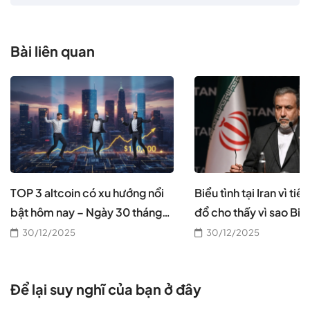
Bài liên quan
TOP 3 altcoin có xu hướng nổi
Biểu tình tại Iran vì tiề
bật hôm nay – Ngày 30 tháng
đổ cho thấy vì sao Bitc
12
cần thiết, theo CEO B
30/12/2025
30/12/2025
Để lại suy nghĩ của bạn ở đây