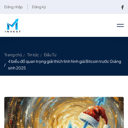
Đăng nhập
Đăng ký
Trang chủ
Tin tức
Đầu Tư
4 biểu đồ quan trọng giải thích tình hình giá Bitcoin trước Giáng
sinh 2025