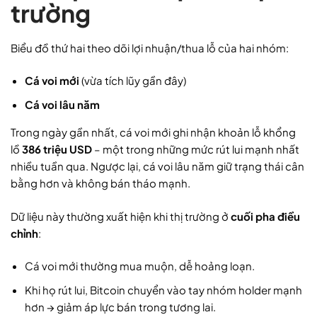
trường
Biểu đồ thứ hai theo dõi lợi nhuận/thua lỗ của hai nhóm:
Cá voi mới
(vừa tích lũy gần đây)
Cá voi lâu năm
Trong ngày gần nhất, cá voi mới ghi nhận khoản lỗ khổng
lồ
386 triệu USD
– một trong những mức rút lui mạnh nhất
nhiều tuần qua. Ngược lại, cá voi lâu năm giữ trạng thái cân
bằng hơn và không bán tháo mạnh.
Dữ liệu này thường xuất hiện khi thị trường ở
cuối pha điều
chỉnh
:
Cá voi mới thường mua muộn, dễ hoảng loạn.
Khi họ rút lui, Bitcoin chuyển vào tay nhóm holder mạnh
hơn → giảm áp lực bán trong tương lai.