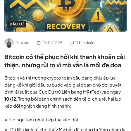
ĐẦU TƯ
Minvest
19/11/2025
0 bình luận
Bitcoin có thể phục hồi khi thanh khoản cải
thiện, nhưng rủi ro vĩ mô vẫn là mối đe dọa
Bitcoin và thị trường crypto toàn cầu đang chịu áp lực
đáng kể khi giới đầu tư bước vào giai đoạn chờ đợi quyết
định lãi suất của Cục Dự trữ Liên bang Mỹ (Fed) vào ngày
10/12
. Trong bối cảnh chính sách tiền tệ bị chia rẽ, hai lực
kéo đối nghịch đang hình thành:
Lo ngại lạm phát tiếp tục kéo dài
Dữ liệu kinh tế cho thấy Mỹ bắt đầu tăng trưởng chậm lại