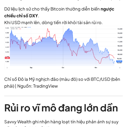
Dữ liệu lịch sử cho thấy Bitcoin thường diễn biến
ngược
chiều chỉ số DXY
.
Khi USD mạnh lên, dòng tiền rời khỏi tài sản rủi ro.
Chỉ số Đô la Mỹ nghịch đảo (màu đỏ) so với BTC/USD (bên
phải) | Nguồn: TradingView
Rủi ro vĩ mô đang lớn dần
Savvy Wealth ghi nhận hàng loạt tín hiệu phản ánh sự suy