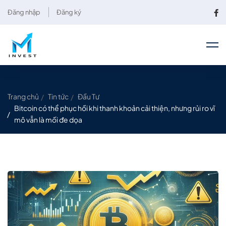
Đăng nhập
Đăng ký
Trang chủ
Tin tức
Đầu Tư
Bitcoin có thể phục hồi khi thanh khoản cải thiện, nhưng rủi ro vĩ
mô vẫn là mối đe dọa