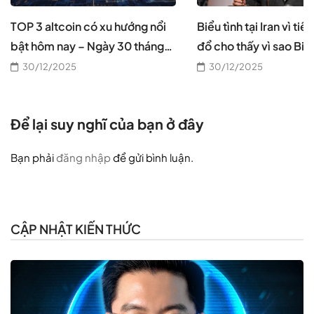
TOP 3 altcoin có xu hướng nổi
Biểu tình tại Iran vì tiề
bật hôm nay – Ngày 30 tháng
đổ cho thấy vì sao Bitc
12
cần thiết, theo CEO B
30/12/2025
30/12/2025
Để lại suy nghĩ của bạn ở đây
Bạn phải
đăng nhập
để gửi bình luận.
CẬP NHẬT KIẾN THỨC