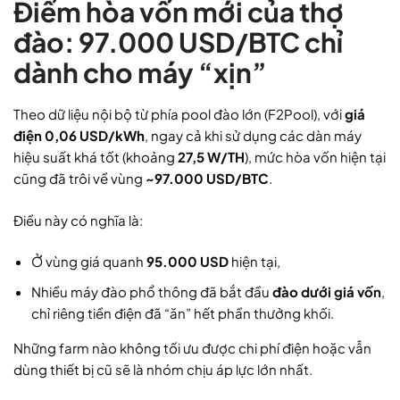
Điểm hòa vốn mới của thợ
đào: 97.000 USD/BTC chỉ
dành cho máy “xịn”
Theo dữ liệu nội bộ từ phía pool đào lớn (F2Pool), với
giá
điện 0,06 USD/kWh
, ngay cả khi sử dụng các dàn máy
hiệu suất khá tốt (khoảng
27,5 W/TH
), mức hòa vốn hiện tại
cũng đã trôi về vùng
~97.000 USD/BTC
.
Điều này có nghĩa là:
Ở vùng giá quanh
95.000 USD
hiện tại,
Nhiều máy đào phổ thông đã bắt đầu
đào dưới giá vốn
,
chỉ riêng tiền điện đã “ăn” hết phần thưởng khối.
Những farm nào không tối ưu được chi phí điện hoặc vẫn
dùng thiết bị cũ sẽ là nhóm chịu áp lực lớn nhất.