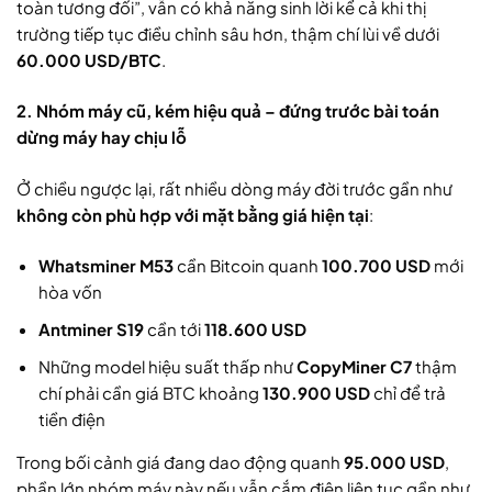
toàn tương đối”, vẫn có khả năng sinh lời kể cả khi thị
trường tiếp tục điều chỉnh sâu hơn, thậm chí lùi về dưới
60.000 USD/BTC
.
2. Nhóm máy cũ, kém hiệu quả – đứng trước bài toán
dừng máy hay chịu lỗ
Ở chiều ngược lại, rất nhiều dòng máy đời trước gần như
không còn phù hợp với mặt bằng giá hiện tại
:
Whatsminer M53
cần Bitcoin quanh
100.700 USD
mới
hòa vốn
Antminer S19
cần tới
118.600 USD
Những model hiệu suất thấp như
CopyMiner C7
thậm
chí phải cần giá BTC khoảng
130.900 USD
chỉ để trả
tiền điện
Trong bối cảnh giá đang dao động quanh
95.000 USD
,
phần lớn nhóm máy này nếu vẫn cắm điện liên tục gần như