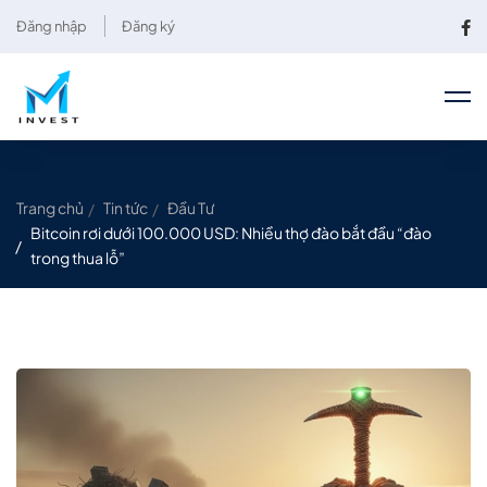
Đăng nhập
Đăng ký
Trang chủ
Tin tức
Đầu Tư
Bitcoin rơi dưới 100.000 USD: Nhiều thợ đào bắt đầu “đào
trong thua lỗ”