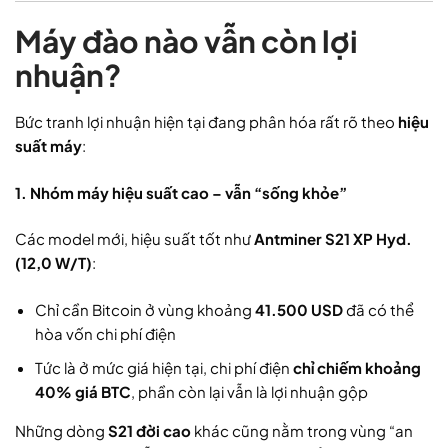
Máy đào nào vẫn còn lợi
nhuận?
Bức tranh lợi nhuận hiện tại đang phân hóa rất rõ theo
hiệu
suất máy
:
1. Nhóm máy hiệu suất cao – vẫn “sống khỏe”
Các model mới, hiệu suất tốt như
Antminer S21 XP Hyd.
(12,0 W/T)
:
Chỉ cần Bitcoin ở vùng khoảng
41.500 USD
đã có thể
hòa vốn chi phí điện
Tức là ở mức giá hiện tại, chi phí điện
chỉ chiếm khoảng
40% giá BTC
, phần còn lại vẫn là lợi nhuận gộp
Những dòng
S21 đời cao
khác cũng nằm trong vùng “an