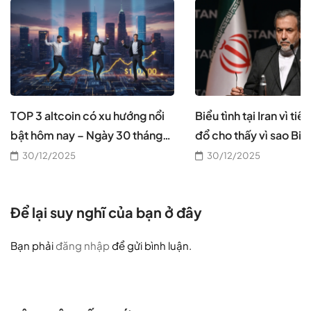
TOP 3 altcoin có xu hướng nổi
Biểu tình tại Iran vì tiề
bật hôm nay – Ngày 30 tháng
đổ cho thấy vì sao Bitc
12
cần thiết, theo CEO B
30/12/2025
30/12/2025
Để lại suy nghĩ của bạn ở đây
Bạn phải
đăng nhập
để gửi bình luận.