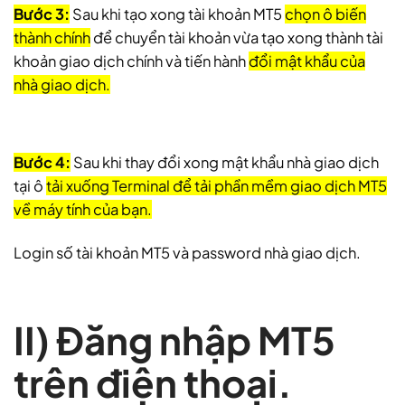
Bước 3:
Sau khi tạo xong tài khoản MT5
chọn ô biến
thành chính
để chuyển tài khoản vừa tạo xong thành tài
khoản giao dịch chính và tiến hành
đổi mật khẩu của
nhà giao dịch.
Bước 4:
Sau khi thay đổi xong mật khẩu nhà giao dịch
tại ô
tải xuống Terminal để tải phần mềm giao dịch MT5
về máy tính của bạn.
Login số tài khoản MT5 và password nhà giao dịch.
II) Đăng nhập MT5
trên điện thoại.