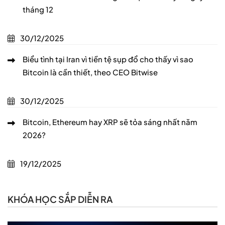
tháng 12
30/12/2025
Biểu tình tại Iran vì tiền tệ sụp đổ cho thấy vì sao
Bitcoin là cần thiết, theo CEO Bitwise
30/12/2025
Bitcoin, Ethereum hay XRP sẽ tỏa sáng nhất năm
2026?
19/12/2025
KHÓA HỌC SẮP DIỄN RA