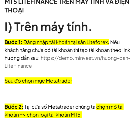
MT5 LITEFINANCE TRÊN MÁY TÍNH VÀ ĐIỆN
THOẠI
I) Trên máy tính.
Bước 1:
Đăng nhập tài khoản tại sàn Liteforex.
Nếu
khách hàng chưa có tài khoản thì tạo tài khoản theo link
hướng dẫn sau:
https://demo.minvest.vn/huong-dan-
LiteFinance
Sau đó chọn mục Metatrader
Bước 2:
Tại cửa sổ Metatrader chúng ta
chọn mở tài
khoản => chọn loại tài khoản MT5.