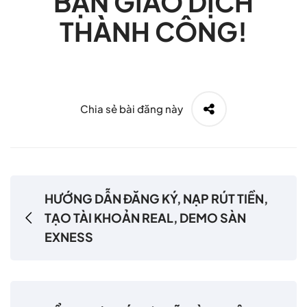
BẠN GIAO DỊCH
THÀNH CÔNG!
Chia sẻ bài đăng này
HƯỚNG DẪN ĐĂNG KÝ, NẠP RÚT TIỀN,
TẠO TÀI KHOẢN REAL, DEMO SÀN
EXNESS