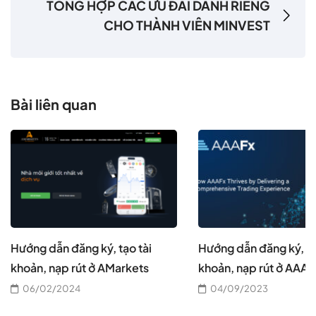
TỔNG HỢP CÁC ƯU ĐÃI DÀNH RIÊNG
CHO THÀNH VIÊN MINVEST
Bài liên quan
Hướng dẫn đăng ký, tạo tài
Hướng dẫn đăng ký, tạ
khoản, nạp rút ở AMarkets
khoản, nạp rút ở AAAF
06/02/2024
04/09/2023