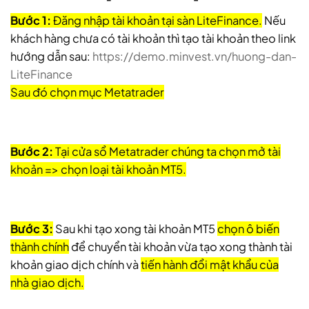
Bước 1:
Đăng nhập tài khoản tại sàn LiteFinance.
Nếu
khách hàng chưa có tài khoản thì tạo tài khoản theo link
hướng dẫn sau:
https://demo.minvest.vn/huong-dan-
LiteFinance
Sau đó chọn mục Metatrader
Bước 2:
Tại cửa sổ Metatrader chúng ta chọn mở tài
khoản => chọn loại tài khoản MT5.
Bước 3:
Sau khi tạo xong tài khoản MT5
chọn ô biến
thành chính
để chuyển tài khoản vừa tạo xong thành tài
khoản giao dịch chính và
tiến hành đổi mật khẩu của
nhà giao dịch.