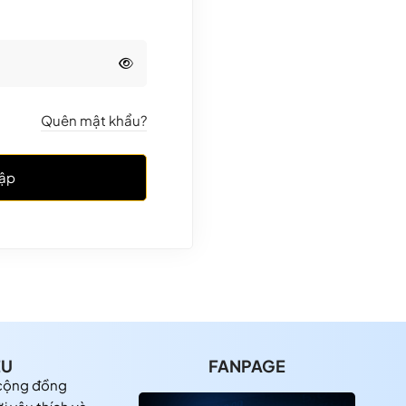
Quên mật khẩu?
ập
ỆU
FANPAGE
 cộng đồng