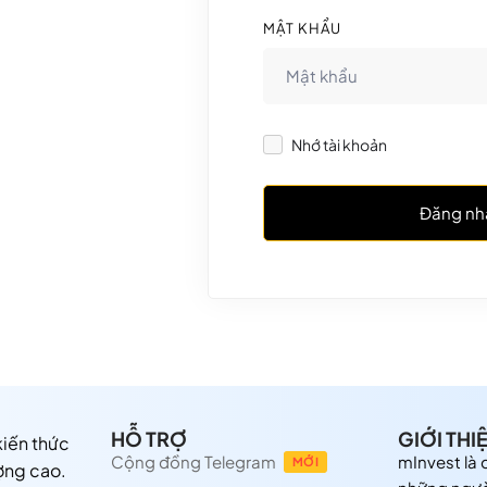
MẬT KHẨU
Nhớ tài khoản
Đăng nh
HỖ TRỢ
GIỚI THI
 kiến thức
Cộng đồng Telegram
mInvest là
MỚI
ợng cao.