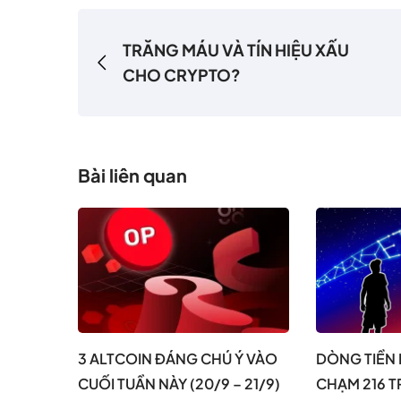
TRĂNG MÁU VÀ TÍN HIỆU XẤU
CHO CRYPTO?
Bài liên quan
3 ALTCOIN ĐÁNG CHÚ Ý VÀO
DÒNG TIỀN 
CUỐI TUẦN NÀY (20/9 – 21/9)
CHẠM 216 T