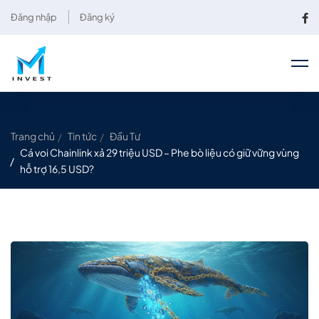
Đăng nhập
Đăng ký
Trang chủ
Tin tức
Đầu Tư
Cá voi Chainlink xả 29 triệu USD – Phe bò liệu có giữ vững vùng
hỗ trợ 16,5 USD?