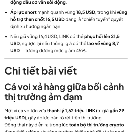
động đầu cơ vẫn sôi động
.
Áp lực short
mạnh quanh vùng
18,5 USD
, trong khi
vùng
hỗ trợ then chốt 16,5 USD
đang là “chiến tuyến” quyết
định xu hướng ngắn hạn.
Nếu giữ vững 16,4 USD, LINK có thể
phục hồi lên 21,5
USD
, ngược lại nếu thủng, giá có thể
lao về vùng 8,7
USD
— tương đương mức giảm 45%.
Chi tiết bài viết
Cá voi xả hàng giữa bối cảnh
thị trường ảm đạm
Một ví cá voi lớn vừa
thanh lý 1,62 triệu LINK
(trị giá
gần 29
triệu USD
), gây áp lực bán rõ rệt trên thị trường.
Động thái này diễn ra trong lúc
toàn bộ thị trường crypto
đang thiếu động lực tăng trưởng, khiến nhà đầu tư lo ngại