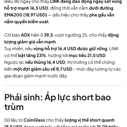
Biểu đồ ngày cho thấy
LINK đang dao động ngay sát vùng
hỗ trợ mạnh 16,5 USD
, đồng thời vẫn nằm
dưới đường
EMA200 (18,97 USD)
— dấu hiệu cho thấy
phe gấu vẫn
nắm quyền kiểm soát
.
Chỉ báo
ADX
hiện ở
39,3
, vượt ngưỡng 25, cho thấy
động
lượng giảm giá vẫn mạnh
.
Tuy nhiên, nếu
vùng hỗ trợ 16,4 USD được giữ vững
, LINK
có thể
bật tăng 23%
, hướng tới
mục tiêu 21,5 USD
.
Ngược lại,
nếu thủng 16,4 USD
, thị trường có thể chứng
kiến
một đợt giảm sâu về 8,7 USD
– mức đáy tương tự các
giai đoạn giảm mạnh trước đây.
Phái sinh: Áp lực short bao
trùm
Dữ liệu từ
CoinGlass
cho thấy
lượng vị thế short quanh
18,5 USD
đang vượt trội, với tổng giá trị lên tới
21,05 triệu