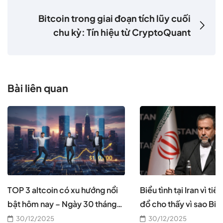
Bitcoin trong giai đoạn tích lũy cuối
chu kỳ: Tín hiệu từ CryptoQuant
Bài liên quan
TOP 3 altcoin có xu hướng nổi
Biểu tình tại Iran vì tiề
bật hôm nay – Ngày 30 tháng
đổ cho thấy vì sao Bitc
12
cần thiết, theo CEO B
30/12/2025
30/12/2025