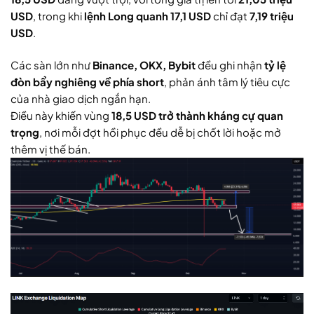
USD
, trong khi
lệnh Long quanh 17,1 USD
chỉ đạt
7,19 triệu
USD
.
Các sàn lớn như
Binance, OKX, Bybit
đều ghi nhận
tỷ lệ
đòn bẩy nghiêng về phía short
, phản ánh tâm lý tiêu cực
của nhà giao dịch ngắn hạn.
Điều này khiến vùng
18,5 USD trở thành kháng cự quan
trọng
, nơi mỗi đợt hồi phục đều dễ bị chốt lời hoặc mở
thêm vị thế bán.