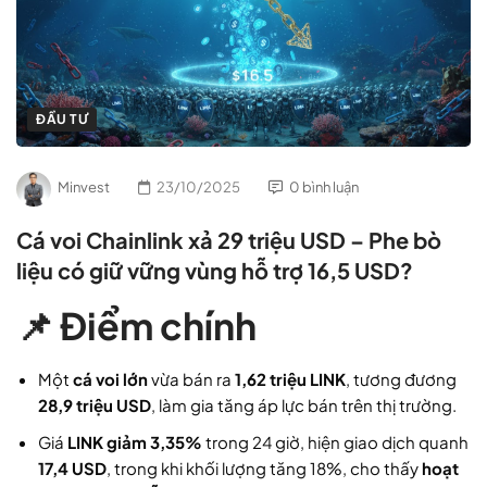
ĐẦU TƯ
Minvest
23/10/2025
0 bình luận
Cá voi Chainlink xả 29 triệu USD – Phe bò
liệu có giữ vững vùng hỗ trợ 16,5 USD?
📌 Điểm chính
Một
cá voi lớn
vừa bán ra
1,62 triệu LINK
, tương đương
28,9 triệu USD
, làm gia tăng áp lực bán trên thị trường.
Giá
LINK giảm 3,35%
trong 24 giờ, hiện giao dịch quanh
17,4 USD
, trong khi khối lượng tăng 18%, cho thấy
hoạt