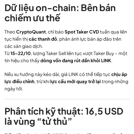
Dữ liệu on-chain: Bên bán
chiếm ưu thế
Theo
CryptoQuant
, chỉ báo
Spot Taker CVD
tuần qua liên
tục hiển thị
các thanh đỏ
, phản ánh lực bán áp đảo trên
các sàn giao dịch.
Từ
15–22/10
, lượng Taker Sell liên tục vượt Taker Buy – một
tín hiệu cho thấy
dòng vốn đang rút dần khỏi LINK
.
Nếu xu hướng này kéo dài, giá LINK có thể tiếp tục
chịu áp
lực điều chỉnh
, trừ khi
lực cầu mới quay trở lại
trong những
ngày tới.
Phân tích kỹ thuật: 16,5 USD
là vùng “tử thủ”