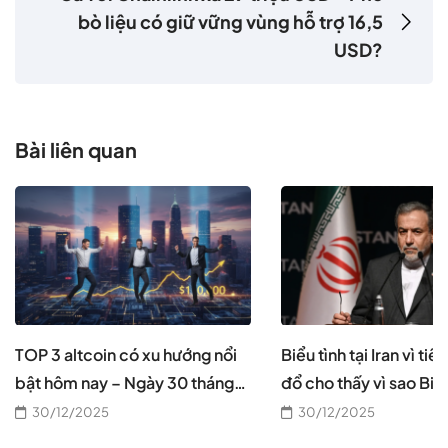
bò liệu có giữ vững vùng hỗ trợ 16,5
USD?
Bài liên quan
TOP 3 altcoin có xu hướng nổi
Biểu tình tại Iran vì tiề
bật hôm nay – Ngày 30 tháng
đổ cho thấy vì sao Bitc
12
cần thiết, theo CEO B
30/12/2025
30/12/2025