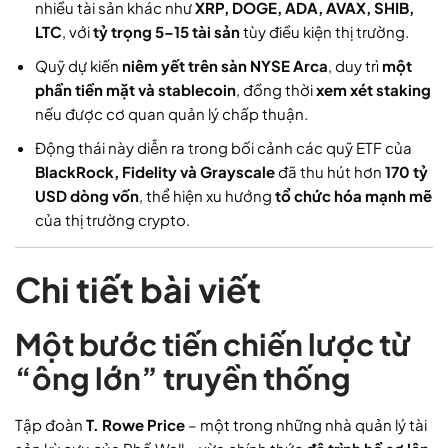
nhiều tài sản khác như
XRP, DOGE, ADA, AVAX, SHIB,
LTC
, với
tỷ trọng 5–15 tài sản
tùy điều kiện thị trường.
Quỹ dự kiến
niêm yết trên sàn NYSE Arca
, duy trì
một
phần tiền mặt và stablecoin
, đồng thời
xem xét staking
nếu được cơ quan quản lý chấp thuận.
Động thái này diễn ra trong bối cảnh các quỹ ETF của
BlackRock, Fidelity và Grayscale
đã thu hút hơn
170 tỷ
USD dòng vốn
, thể hiện xu hướng
tổ chức hóa mạnh mẽ
của thị trường crypto.
Chi tiết bài viết
Một bước tiến chiến lược từ
“ông lớn” truyền thống
Tập đoàn
T. Rowe Price
– một trong những nhà quản lý tài