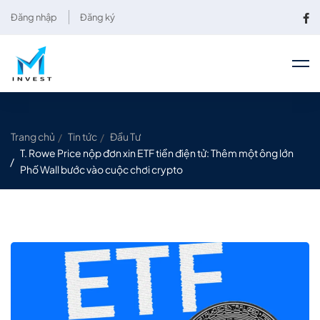
Đăng nhập
Đăng ký
Trang chủ
Tin tức
Đầu Tư
T. Rowe Price nộp đơn xin ETF tiền điện tử: Thêm một ông lớn
Phố Wall bước vào cuộc chơi crypto