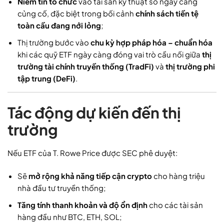
Niềm tin tổ chức
vào tài sản kỹ thuật số ngày càng
củng cố, đặc biệt trong bối cảnh
chính sách tiền tệ
toàn cầu đang nới lỏng
;
Thị trường bước vào
chu kỳ hợp pháp hóa – chuẩn hóa
khi các quỹ ETF ngày càng đóng vai trò cầu nối giữa
thị
trường tài chính truyền thống (TradFi)
và
thị trường phi
tập trung (DeFi)
.
Tác động dự kiến đến thị
trường
Nếu ETF của T. Rowe Price được SEC phê duyệt:
Sẽ
mở rộng khả năng tiếp cận crypto
cho hàng triệu
nhà đầu tư truyền thống;
Tăng tính thanh khoản và độ ổn định
cho các tài sản
hàng đầu như BTC, ETH, SOL;