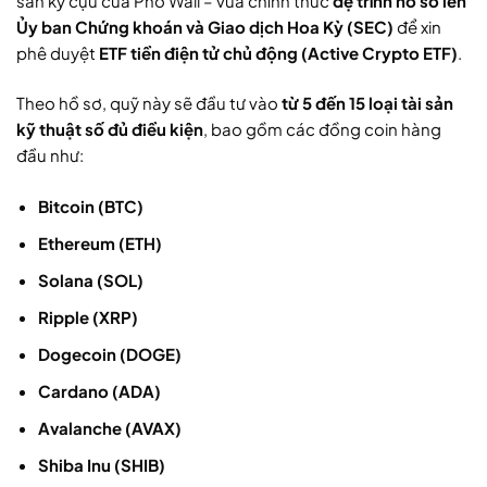
sản kỳ cựu của Phố Wall – vừa chính thức
đệ trình hồ sơ lên
Ủy ban Chứng khoán và Giao dịch Hoa Kỳ (SEC)
để xin
phê duyệt
ETF tiền điện tử chủ động (Active Crypto ETF)
.
Theo hồ sơ, quỹ này sẽ đầu tư vào
từ 5 đến 15 loại tài sản
kỹ thuật số đủ điều kiện
, bao gồm các đồng coin hàng
đầu như:
Bitcoin (BTC)
Ethereum (ETH)
Solana (SOL)
Ripple (XRP)
Dogecoin (DOGE)
Cardano (ADA)
Avalanche (AVAX)
Shiba Inu (SHIB)