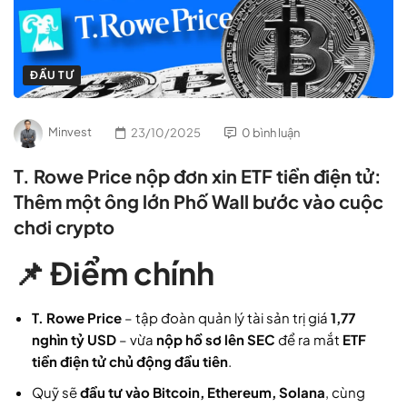
ĐẦU TƯ
Minvest
23/10/2025
0 bình luận
T. Rowe Price nộp đơn xin ETF tiền điện tử:
Thêm một ông lớn Phố Wall bước vào cuộc
chơi crypto
📌 Điểm chính
T. Rowe Price
– tập đoàn quản lý tài sản trị giá
1,77
nghìn tỷ USD
– vừa
nộp hồ sơ lên SEC
để ra mắt
ETF
tiền điện tử chủ động đầu tiên
.
Quỹ sẽ
đầu tư vào Bitcoin, Ethereum, Solana
, cùng