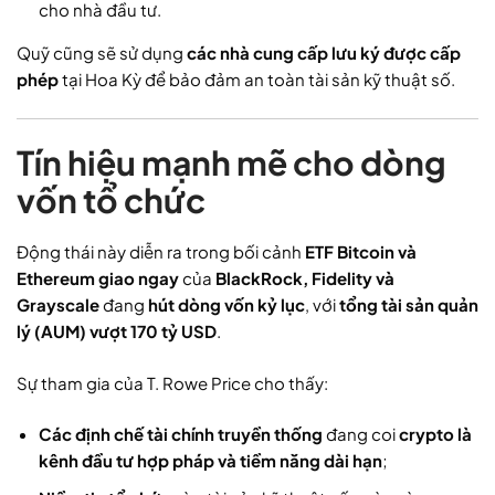
cho nhà đầu tư.
Quỹ cũng sẽ sử dụng
các nhà cung cấp lưu ký được cấp
phép
tại Hoa Kỳ để bảo đảm an toàn tài sản kỹ thuật số.
Tín hiệu mạnh mẽ cho dòng
vốn tổ chức
Động thái này diễn ra trong bối cảnh
ETF Bitcoin và
Ethereum giao ngay
của
BlackRock, Fidelity và
Grayscale
đang
hút dòng vốn kỷ lục
, với
tổng tài sản quản
lý (AUM) vượt 170 tỷ USD
.
Sự tham gia của T. Rowe Price cho thấy:
Các định chế tài chính truyền thống
đang coi
crypto là
kênh đầu tư hợp pháp và tiềm năng dài hạn
;