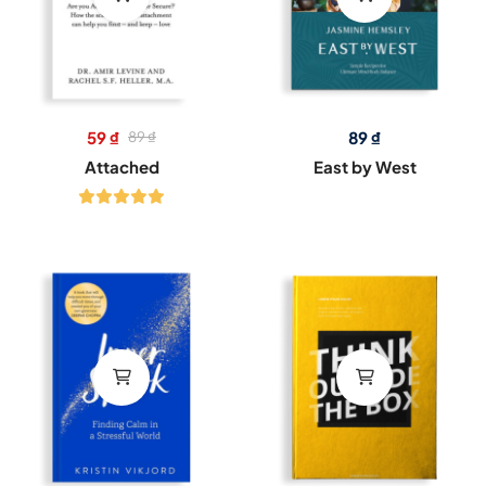
59
₫
89
₫
89
₫
Attached
East by West