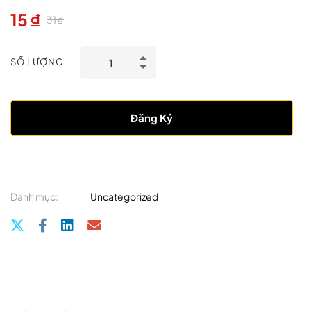
15
₫
31
₫
SỐ LƯỢNG
Đăng Ký
Danh mục:
Uncategorized