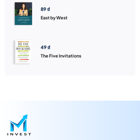
89
₫
East by West
49
₫
The Five Invitations