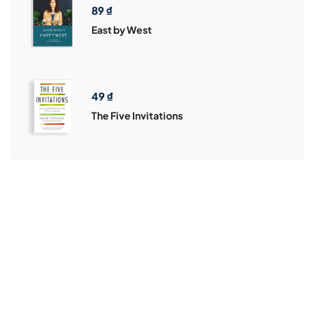
89
₫
East by West
49
₫
The Five Invitations