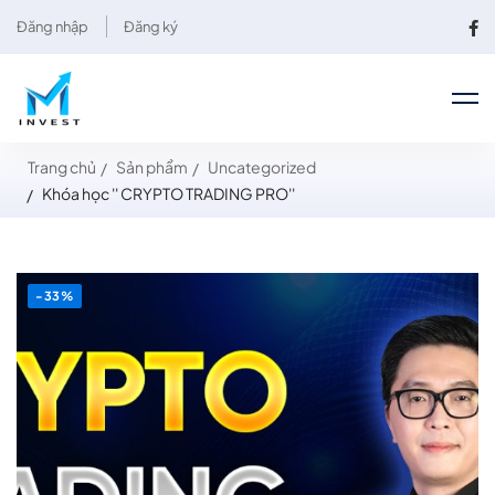
Đăng nhập
Đăng ký
Trang chủ
Sản phẩm
Uncategorized
Khóa học '' CRYPTO TRADING PRO''
-33%