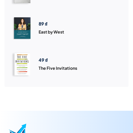
89
₫
East by West
49
₫
The Five Invitations