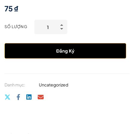
75
₫
SỐ LƯỢNG
Đăng Ký
Danh mục:
Uncategorized