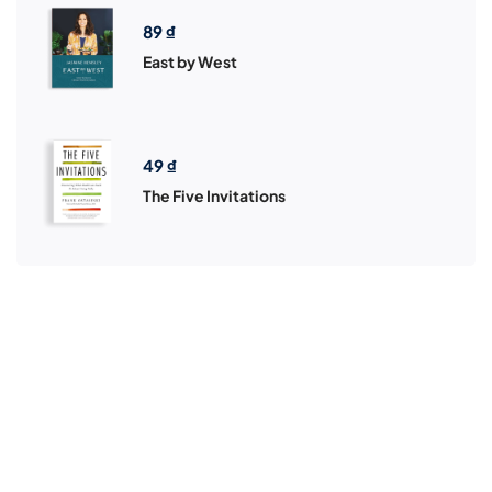
89
₫
East by West
49
₫
The Five Invitations