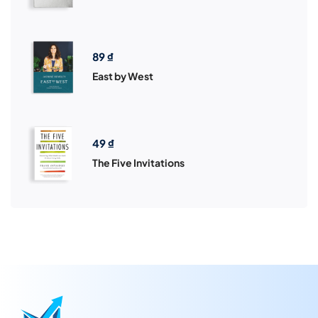
89
₫
East by West
49
₫
The Five Invitations