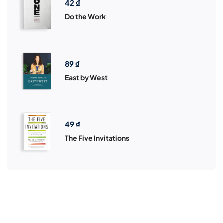
42
₫
Do the Work
89
₫
East by West
49
₫
The Five Invitations