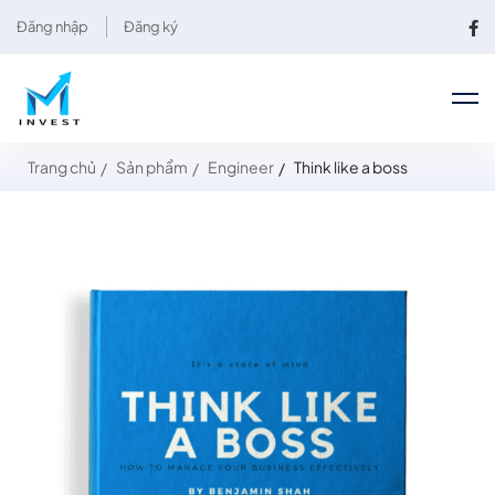
Đăng nhập
Đăng ký
Trang chủ
Sản phẩm
Engineer
Think like a boss