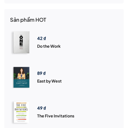
Sản phẩm HOT
42
₫
Do the Work
89
₫
East by West
49
₫
The Five Invitations